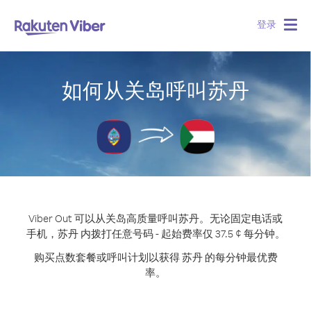
登录
Togg
navig
如何从关岛呼叫苏丹
Viber Out 可以从关岛高质量呼叫苏丹。
无论固定电话或
手机，苏丹 内拨打任意号码 - 起始费率仅 37.5 ¢ 每分钟。
购买点数套餐或呼叫计划以获得 苏丹 的每分钟最优费
率。