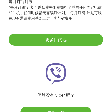
每月订阅计划
“每月订阅”计划可以低费率随意拨打全球的任何固定电话
和手机，任何时候都无需续订计划。“每月订阅”计划可以
在现有通话费用基础上进一步节省费用
更多目的地
仍然没有 Viber 吗？