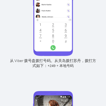
从 Viber 拨号盘拨打号码。
从关岛拨打苏丹，拨打方
式如下：
+
+
249
本地号码