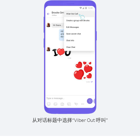
从对话标题中选择“Viber Out 呼叫”