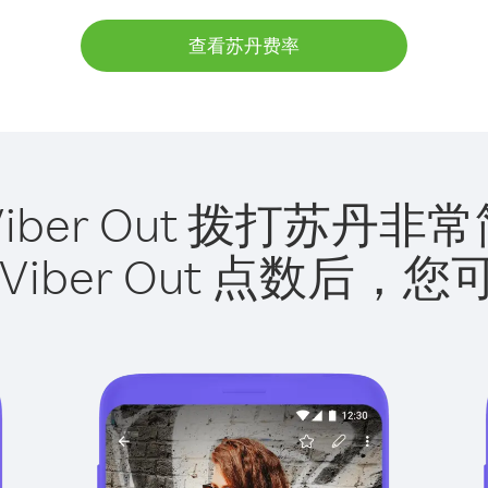
查看苏丹费率
Viber Out 拨打苏丹非
Viber Out 点数后，