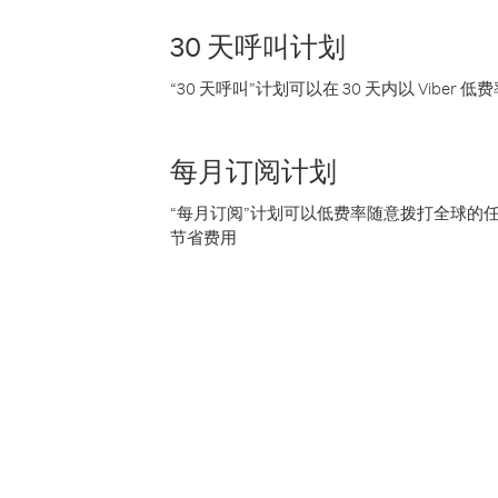
30 天呼叫计划
“30 天呼叫”计划可以在 30 天内以 Vibe
每月订阅计划
“每月订阅”计划可以低费率随意拨打全球的
节省费用