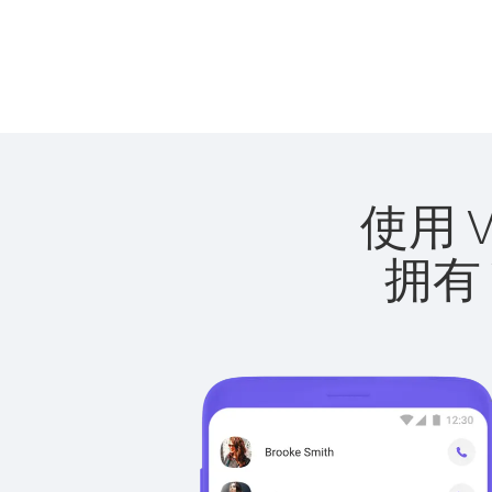
使用 
拥有 