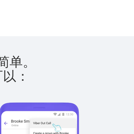
常简单。
您可以：