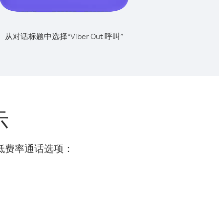
从对话标题中选择“Viber Out 呼叫”
示
的低费率通话选项：