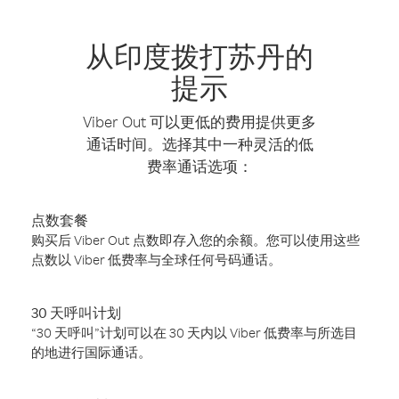
从印度拨打苏丹的
提示
Viber Out 可以更低的费用提供更多
通话时间。选择其中一种灵活的低
费率通话选项：
点数套餐
购买后 Viber Out 点数即存入您的余额。您可以使用这些
点数以 Viber 低费率与全球任何号码通话。
30 天呼叫计划
“30 天呼叫”计划可以在 30 天内以 Viber 低费率与所选目
的地进行国际通话。