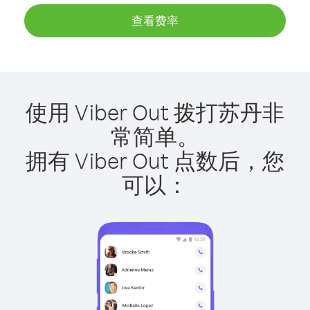
查看费率
使用 Viber Out 拨打苏丹非
常简单。
拥有 Viber Out 点数后，您
可以：