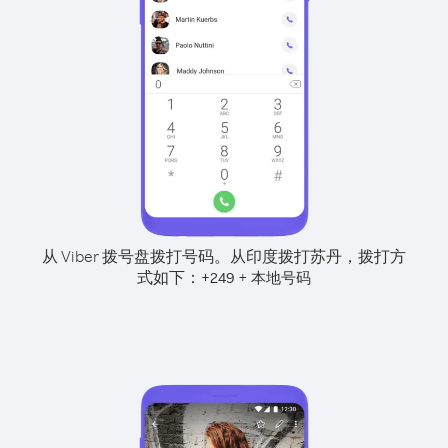
从 Viber 拨号盘拨打号码。
从印度拨打苏丹，拨打方
式如下：
+
+
249
本地号码