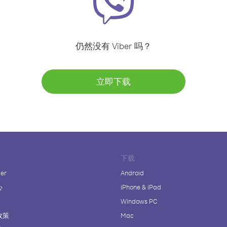
仍然没有 Viber 吗？
立即下载
下载
er
Android
心
iPhone & iPad
Windows PC
政策
Mac