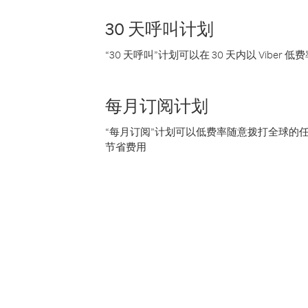
30 天呼叫计划
“30 天呼叫”计划可以在 30 天内以 Vibe
每月订阅计划
“每月订阅”计划可以低费率随意拨打全球的
节省费用