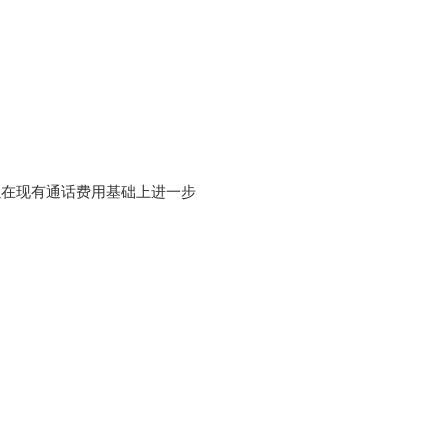
以在现有通话费用基础上进一步