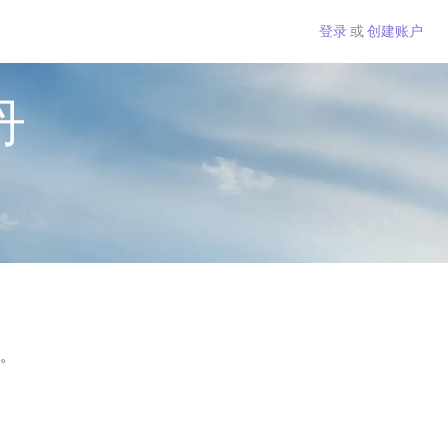
登录
或
创建账户
丹
钟。