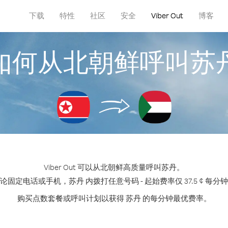
下载
特性
社区
安全
Viber Out
博客
如何从北朝鲜呼叫苏
Viber Out 可以从北朝鲜高质量呼叫苏丹。
论固定电话或手机，苏丹 内拨打任意号码 - 起始费率仅 37.5 ¢ 每分
购买点数套餐或呼叫计划以获得 苏丹 的每分钟最优费率。