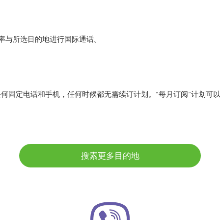
r 低费率与所选目的地进行国际通话。
任何固定电话和手机，任何时候都无需续订计划。“每月订阅”计划可
搜索更多目的地