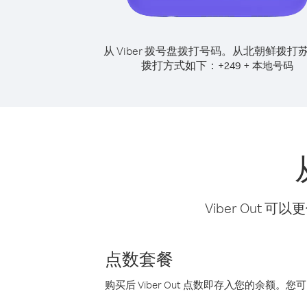
从 Viber 拨号盘拨打号码。
从北朝鲜拨打
拨打方式如下：
+
+
249
本地号码
Viber Ou
点数套餐
购买后 Viber Out 点数即存入您的余额。