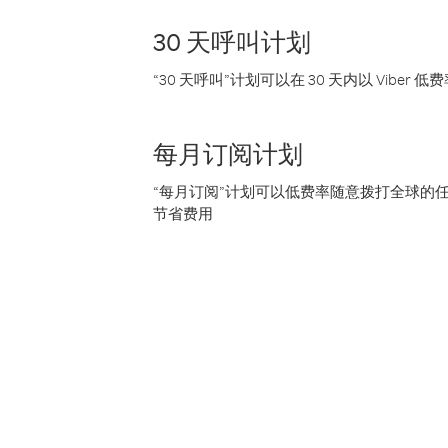
30 天呼叫计划
“30 天呼叫”计划可以在 30 天内以 Vibe
每月订阅计划
“每月订阅”计划可以低费率随意拨打全球的
节省费用