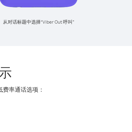
从对话标题中选择“Viber Out 呼叫”
示
的低费率通话选项：