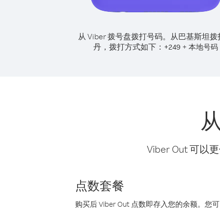
从 Viber 拨号盘拨打号码。
从巴基斯坦拨
丹，拨打方式如下：
+
+
249
本地号码
Viber Ou
点数套餐
购买后 Viber Out 点数即存入您的余额。