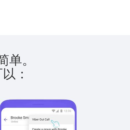
常简单。
您可以：