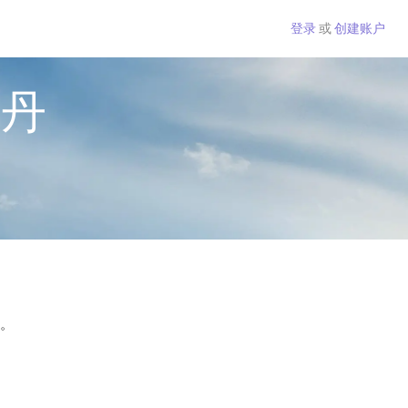
登录
或
创建账户
苏丹
钟。