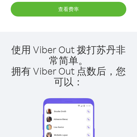
查看费率
使用 Viber Out 拨打苏丹非
常简单。
拥有 Viber Out 点数后，您
可以：