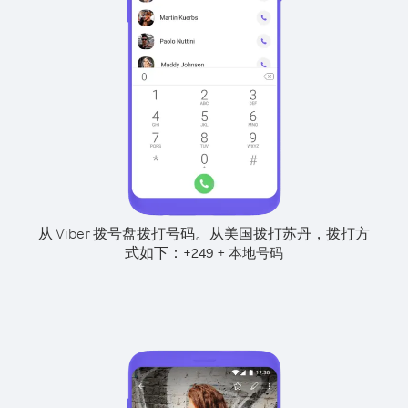
从 Viber 拨号盘拨打号码。
从美国拨打苏丹，拨打方
式如下：
+
+
249
本地号码