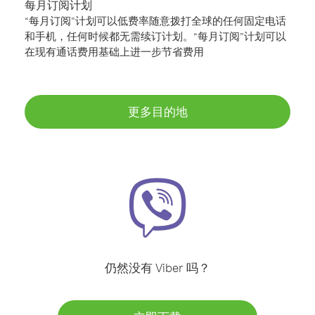
每月订阅计划
“每月订阅”计划可以低费率随意拨打全球的任何固定电话
和手机，任何时候都无需续订计划。“每月订阅”计划可以
在现有通话费用基础上进一步节省费用
更多目的地
仍然没有 Viber 吗？