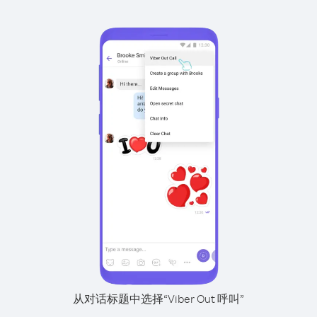
从对话标题中选择“Viber Out 呼叫”