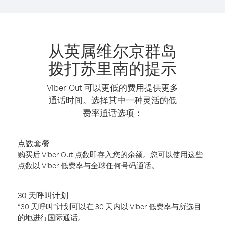
从英属维尔京群岛
拨打苏里南的提示
Viber Out 可以更低的费用提供更多
通话时间。选择其中一种灵活的低
费率通话选项：
点数套餐
购买后 Viber Out 点数即存入您的余额。您可以使用这些
点数以 Viber 低费率与全球任何号码通话。
30 天呼叫计划
“30 天呼叫”计划可以在 30 天内以 Viber 低费率与所选目
的地进行国际通话。