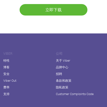
立即下载
VIBER
公司
特性
关于 Viber
博客
品牌中心
安全
招聘
Viber Out
条款和政策
费率
隐私政策
支持
Customer Complaints Code