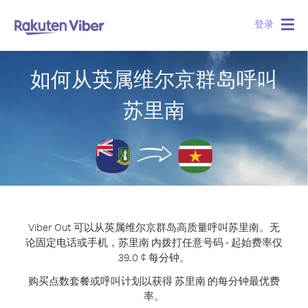
登录
Togg
navig
如何从英属维尔京群岛呼叫
苏里南
Viber Out 可以从英属维尔京群岛高质量呼叫苏里南。
无
论固定电话或手机，苏里南 内拨打任意号码 - 起始费率仅
39.0 ¢ 每分钟。
购买点数套餐或呼叫计划以获得 苏里南 的每分钟最优费
率。