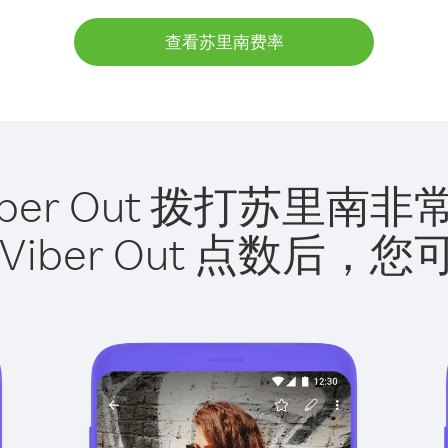
查看苏里南费率
iber Out 拨打苏里南
Viber Out 点数后，