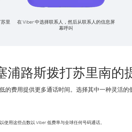
打苏里
在 Viber 中选择联系人，然后从联系人的信息屏
幕呼叫
塞浦路斯拨打苏里南的
t 可以更低的费用提供更多通话时间。选择其中一种灵活
您可以使用这些点数以 Viber 低费率与全球任何号码通话。