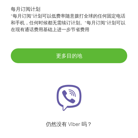
每月订阅计划
“每月订阅”计划可以低费率随意拨打全球的任何固定电话
和手机，任何时候都无需续订计划。“每月订阅”计划可以
在现有通话费用基础上进一步节省费用
更多目的地
仍然没有 Viber 吗？