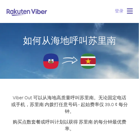
登录
Togg
navig
如何从海地呼叫苏里南
Viber Out 可以从海地高质量呼叫苏里南。
无论固定电话
或手机，苏里南 内拨打任意号码 - 起始费率仅 39.0 ¢ 每分
钟。
购买点数套餐或呼叫计划以获得 苏里南 的每分钟最优费
率。