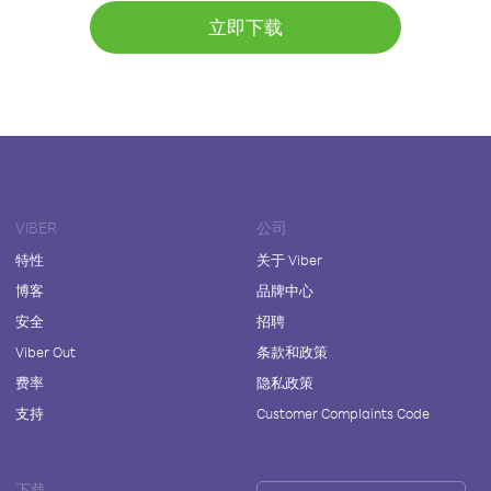
立即下载
VIBER
公司
特性
关于 Viber
博客
品牌中心
安全
招聘
Viber Out
条款和政策
费率
隐私政策
支持
Customer Complaints Code
下载