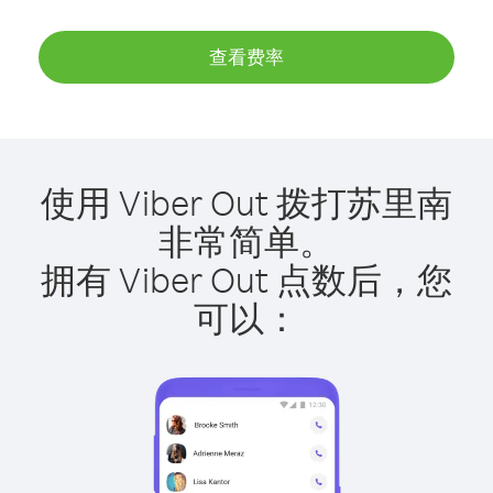
查看费率
使用 Viber Out 拨打苏里南
非常简单。
拥有 Viber Out 点数后，您
可以：