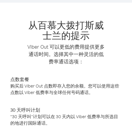
从百慕大拨打斯威
士兰的提示
Viber Out 可以更低的费用提供更多
通话时间。选择其中一种灵活的低
费率通话选项：
点数套餐
购买后 Viber Out 点数即存入您的余额。您可以使用这些
点数以 Viber 低费率与全球任何号码通话。
30 天呼叫计划
“30 天呼叫”计划可以在 30 天内以 Viber 低费率与所选目
的地进行国际通话。