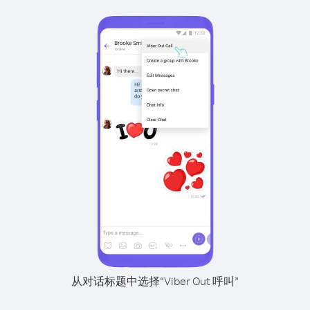
从对话标题中选择“Viber Out 呼叫”