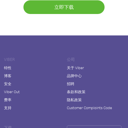
立即下载
VIBER
公司
特性
关于 Viber
博客
品牌中心
安全
招聘
Viber Out
条款和政策
费率
隐私政策
支持
Customer Complaints Code
下载