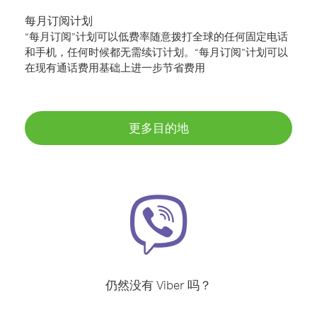
每月订阅计划
“每月订阅”计划可以低费率随意拨打全球的任何固定电话
和手机，任何时候都无需续订计划。“每月订阅”计划可以
在现有通话费用基础上进一步节省费用
更多目的地
仍然没有 Viber 吗？