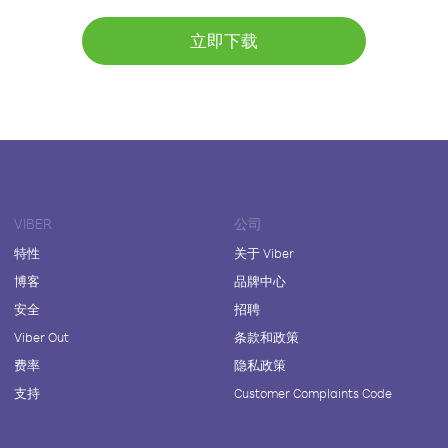
立即下载
VIBER
公司
特性
关于 Viber
博客
品牌中心
安全
招聘
Viber Out
条款和政策
费率
隐私政策
支持
Customer Complaints Code