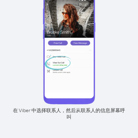
在 Viber 中选择联系人，然后从联系人的信息屏幕呼
叫