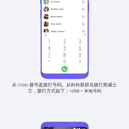
从 Viber 拨号盘拨打号码。
从科科斯群岛拨打斯威士
兰，拨打方式如下：
+
+
268
本地号码