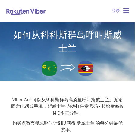
登录
Togg
navig
如何从科科斯群岛呼叫斯威
士兰
Viber Out 可以从科科斯群岛高质量呼叫斯威士兰。
无论
固定电话或手机，斯威士兰 内拨打任意号码 - 起始费率仅
14.0 ¢ 每分钟。
购买点数套餐或呼叫计划以获得 斯威士兰 的每分钟最优
费率。