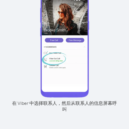
在 Viber 中选择联系人，然后从联系人的信息屏幕呼
叫