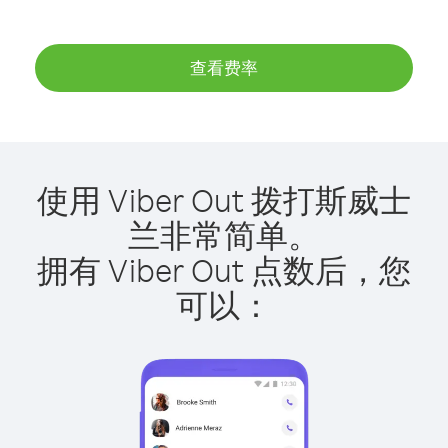
查看费率
使用 Viber Out 拨打斯威士
兰非常简单。
拥有 Viber Out 点数后，您
可以：