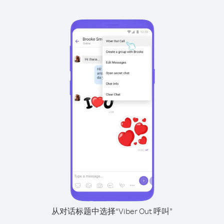
从对话标题中选择“Viber Out 呼叫”