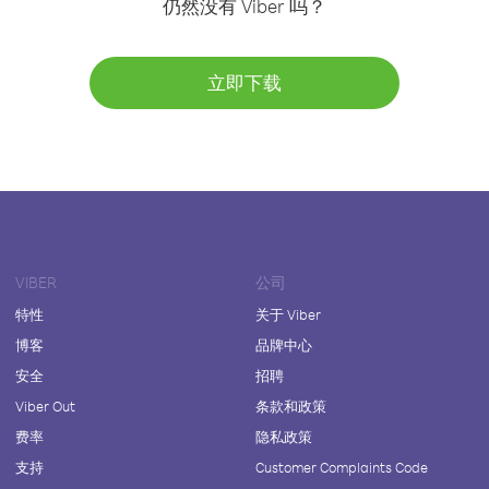
仍然没有 Viber 吗？
立即下载
VIBER
公司
特性
关于 Viber
博客
品牌中心
安全
招聘
Viber Out
条款和政策
费率
隐私政策
支持
Customer Complaints Code