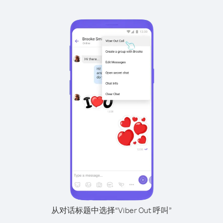
从对话标题中选择“Viber Out 呼叫”