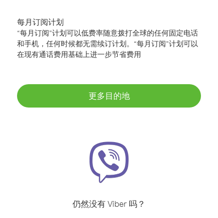
每月订阅计划
“每月订阅”计划可以低费率随意拨打全球的任何固定电话
和手机，任何时候都无需续订计划。“每月订阅”计划可以
在现有通话费用基础上进一步节省费用
更多目的地
仍然没有 Viber 吗？