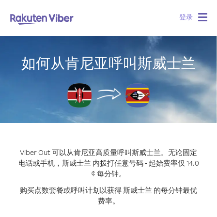
登录
Togg
navig
如何从肯尼亚呼叫斯威士兰
Viber Out 可以从肯尼亚高质量呼叫斯威士兰。
无论固定
电话或手机，斯威士兰 内拨打任意号码 - 起始费率仅 14.0
¢ 每分钟。
购买点数套餐或呼叫计划以获得 斯威士兰 的每分钟最优
费率。