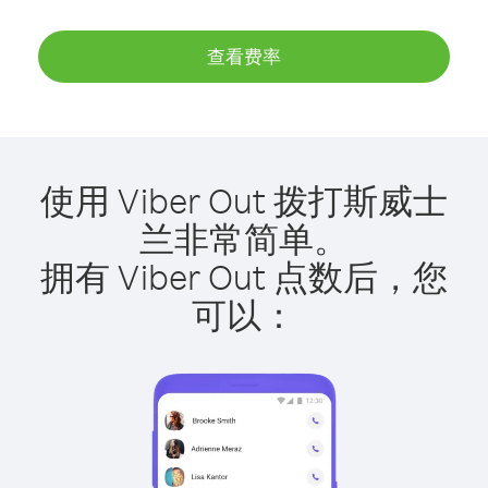
查看费率
使用 Viber Out 拨打斯威士
兰非常简单。
拥有 Viber Out 点数后，您
可以：