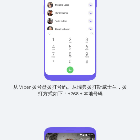
从 Viber 拨号盘拨打号码。
从瑞典拨打斯威士兰，拨
打方式如下：
+
+
268
本地号码