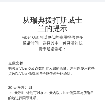
从瑞典拨打斯威士
兰的提示
Viber Out 可以更低的费用提供更多
通话时间。选择其中一种灵活的低
费率通话选项：
点数套餐
购买后 Viber Out 点数即存入您的余额。您可以使用这些
点数以 Viber 低费率与全球任何号码通话。
30 天呼叫计划
“30 天呼叫”计划可以在 30 天内以 Viber 低费率与所选目
的地进行国际通话。