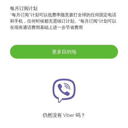
每月订阅计划
“每月订阅”计划可以低费率随意拨打全球的任何固定电话
和手机，任何时候都无需续订计划。“每月订阅”计划可以
在现有通话费用基础上进一步节省费用
更多目的地
仍然没有 Viber 吗？