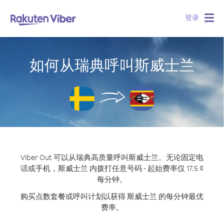
登录
Togg
navig
如何从瑞典呼叫斯威士兰
Viber Out 可以从瑞典高质量呼叫斯威士兰。
无论固定电
话或手机，斯威士兰 内拨打任意号码 - 起始费率仅 17.5 ¢
每分钟。
购买点数套餐或呼叫计划以获得 斯威士兰 的每分钟最优
费率。