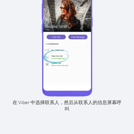
在 Viber 中选择联系人，然后从联系人的信息屏幕呼
叫