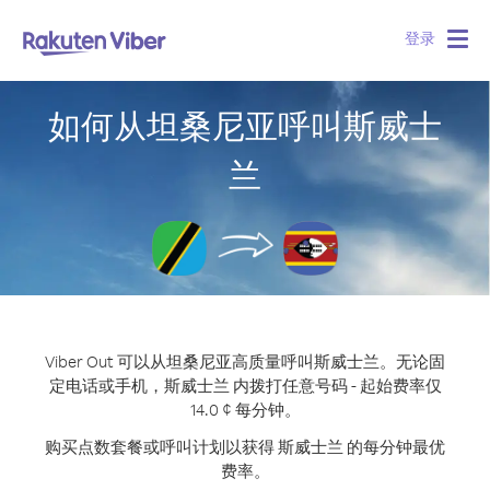
登录
Togg
navig
如何从坦桑尼亚呼叫斯威士
兰
Viber Out 可以从坦桑尼亚高质量呼叫斯威士兰。
无论固
定电话或手机，斯威士兰 内拨打任意号码 - 起始费率仅
14.0 ¢ 每分钟。
购买点数套餐或呼叫计划以获得 斯威士兰 的每分钟最优
费率。