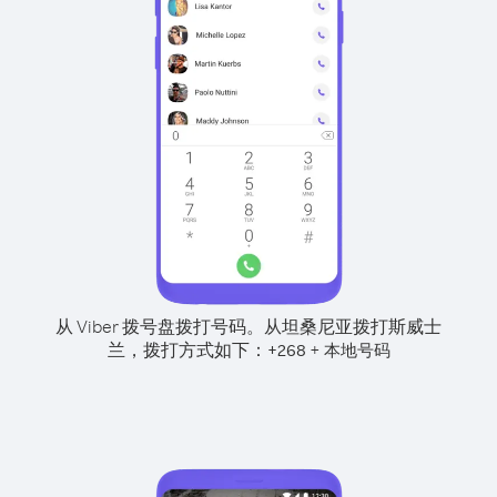
从 Viber 拨号盘拨打号码。
从坦桑尼亚拨打斯威士
兰，拨打方式如下：
+
+
268
本地号码