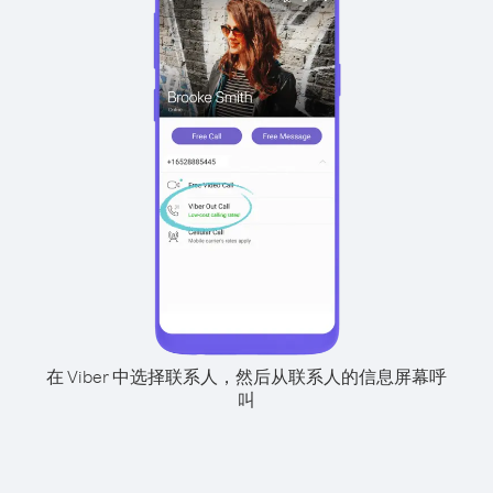
在 Viber 中选择联系人，然后从联系人的信息屏幕呼
叫