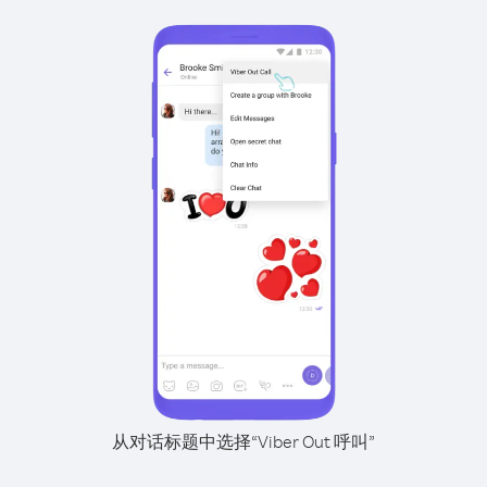
从对话标题中选择“Viber Out 呼叫”