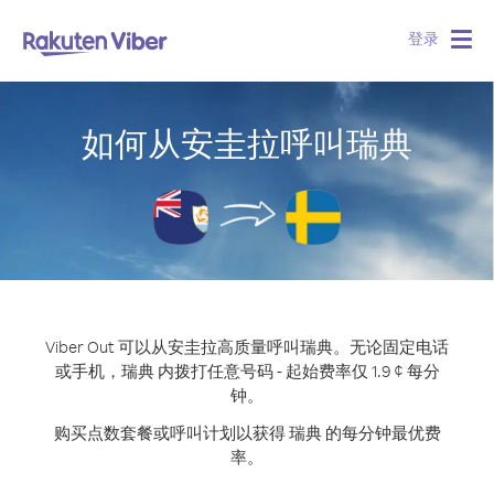
登录
Togg
navig
如何从安圭拉呼叫瑞典
Viber Out 可以从安圭拉高质量呼叫瑞典。
无论固定电话
或手机，瑞典 内拨打任意号码 - 起始费率仅 1.9 ¢ 每分
钟。
购买点数套餐或呼叫计划以获得 瑞典 的每分钟最优费
率。