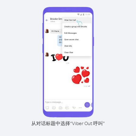
从对话标题中选择“Viber Out 呼叫”