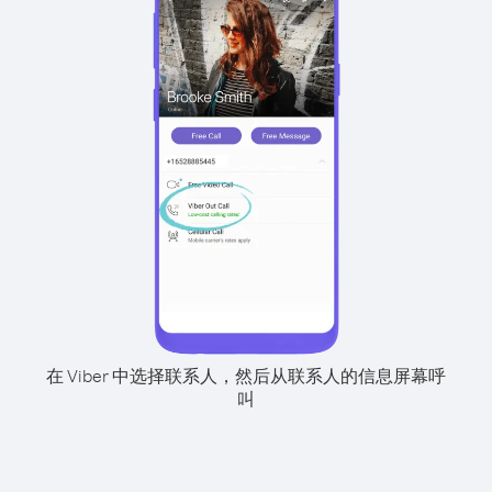
在 Viber 中选择联系人，然后从联系人的信息屏幕呼
叫