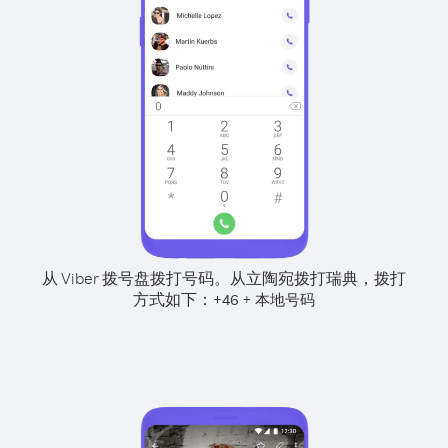
从 Viber 拨号盘拨打号码。
从立陶宛拨打瑞典，拨打
方式如下：
+
+
46
本地号码