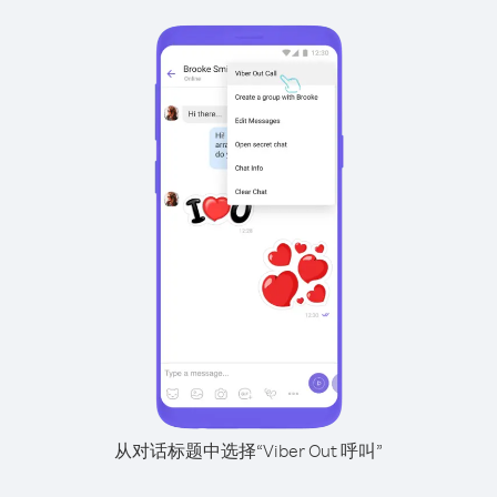
从对话标题中选择“Viber Out 呼叫”