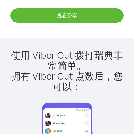
查看费率
使用 Viber Out 拨打瑞典非
常简单。
拥有 Viber Out 点数后，您
可以：