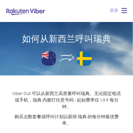
登录
Togg
navig
如何从新西兰呼叫瑞典
Viber Out 可以从新西兰高质量呼叫瑞典。
无论固定电话
或手机，瑞典 内拨打任意号码 - 起始费率仅 1.9 ¢ 每分
钟。
购买点数套餐或呼叫计划以获得 瑞典 的每分钟最优费
率。