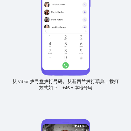
从 Viber 拨号盘拨打号码。
从新西兰拨打瑞典，拨打
方式如下：
+
+
46
本地号码