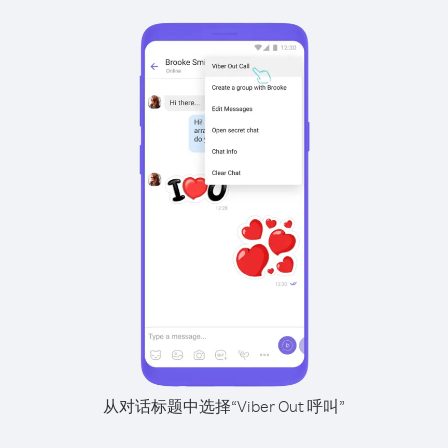
从对话标题中选择“Viber Out 呼叫”