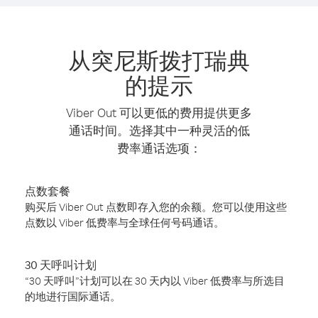
从突尼斯拨打瑞典
的提示
Viber Out 可以更低的费用提供更多
通话时间。选择其中一种灵活的低
费率通话选项：
点数套餐
购买后 Viber Out 点数即存入您的余额。您可以使用这些
点数以 Viber 低费率与全球任何号码通话。
30 天呼叫计划
“30 天呼叫”计划可以在 30 天内以 Viber 低费率与所选目
的地进行国际通话。