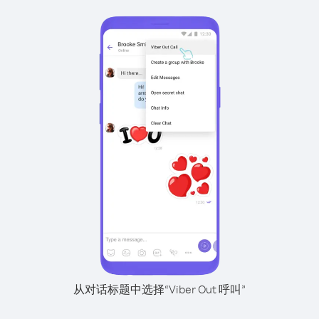
从对话标题中选择“Viber Out 呼叫”