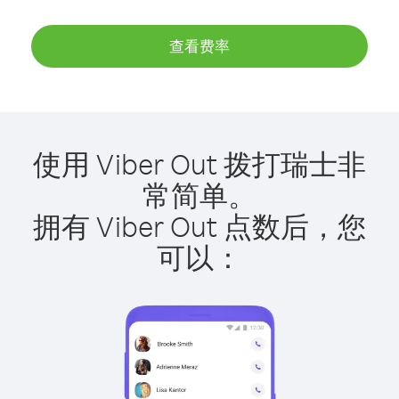
查看费率
使用 Viber Out 拨打瑞士非
常简单。
拥有 Viber Out 点数后，您
可以：