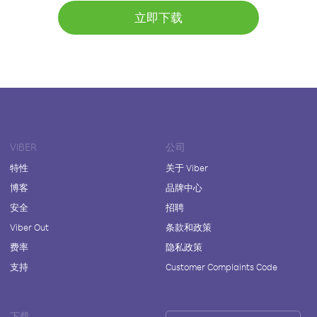
立即下载
VIBER
公司
特性
关于 Viber
博客
品牌中心
安全
招聘
Viber Out
条款和政策
费率
隐私政策
支持
Customer Complaints Code
下载