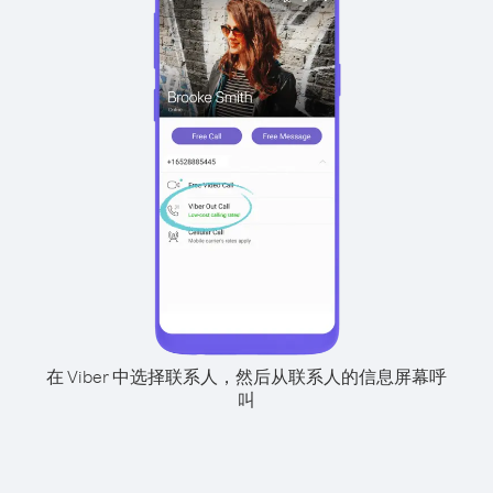
在 Viber 中选择联系人，然后从联系人的信息屏幕呼
叫