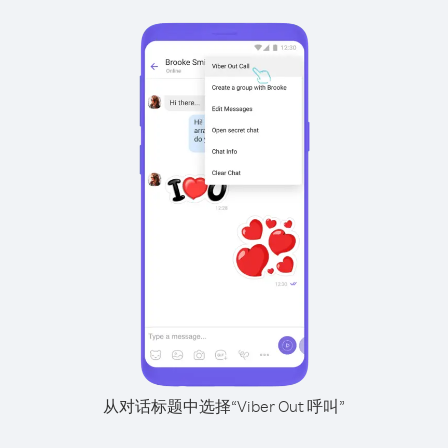
从对话标题中选择“Viber Out 呼叫”