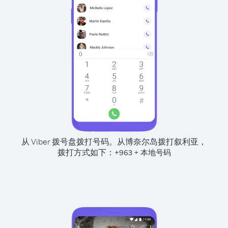
从 Viber 拨号盘拨打号码。
从博奈尔岛拨打叙利亚，
拨打方式如下：
+
+
963
本地号码