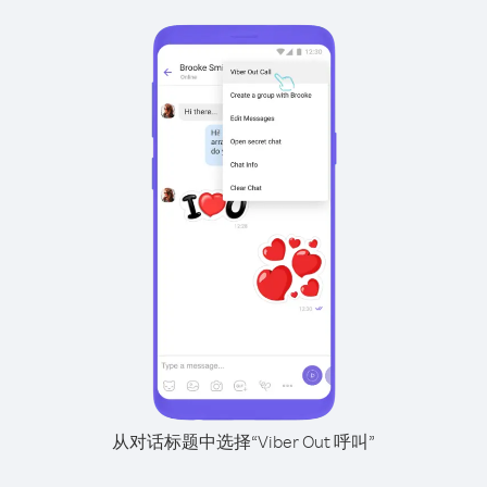
从对话标题中选择“Viber Out 呼叫”