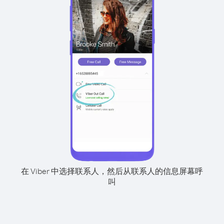
在 Viber 中选择联系人，然后从联系人的信息屏幕呼
叫