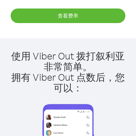
查看费率
使用 Viber Out 拨打叙利亚
非常简单。
拥有 Viber Out 点数后，您
可以：