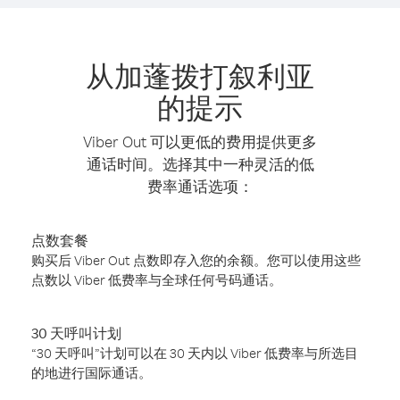
从加蓬拨打叙利亚
的提示
Viber Out 可以更低的费用提供更多
通话时间。选择其中一种灵活的低
费率通话选项：
点数套餐
购买后 Viber Out 点数即存入您的余额。您可以使用这些
点数以 Viber 低费率与全球任何号码通话。
30 天呼叫计划
“30 天呼叫”计划可以在 30 天内以 Viber 低费率与所选目
的地进行国际通话。