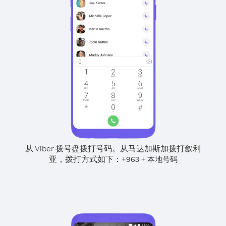
从 Viber 拨号盘拨打号码。
从马达加斯加拨打叙利
亚，拨打方式如下：
+
+
963
本地号码