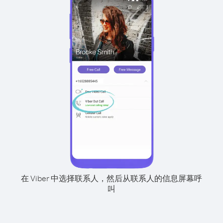
在 Viber 中选择联系人，然后从联系人的信息屏幕呼
叫