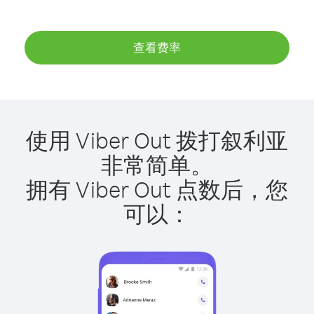
查看费率
使用 Viber Out 拨打叙利亚
非常简单。
拥有 Viber Out 点数后，您
可以：