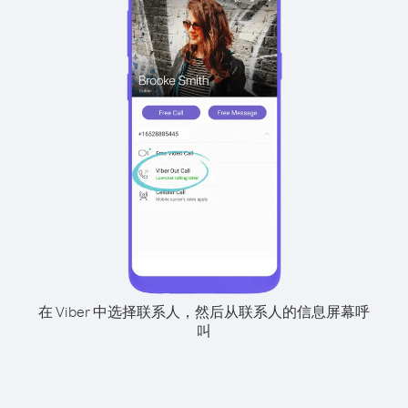
在 Viber 中选择联系人，然后从联系人的信息屏幕呼
叫