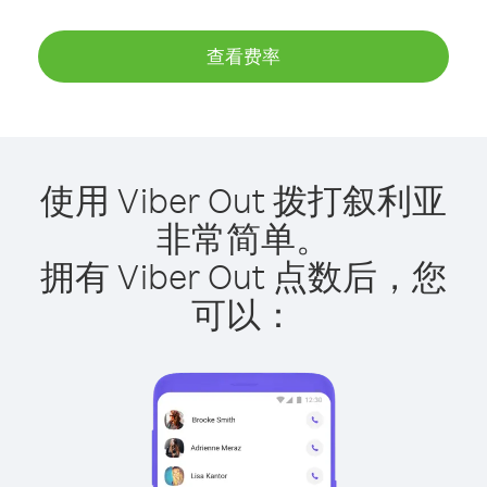
查看费率
使用 Viber Out 拨打叙利亚
非常简单。
拥有 Viber Out 点数后，您
可以：