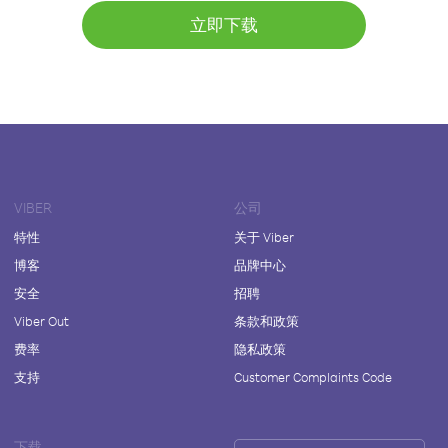
立即下载
VIBER
公司
特性
关于 Viber
博客
品牌中心
安全
招聘
Viber Out
条款和政策
费率
隐私政策
支持
Customer Complaints Code
下载