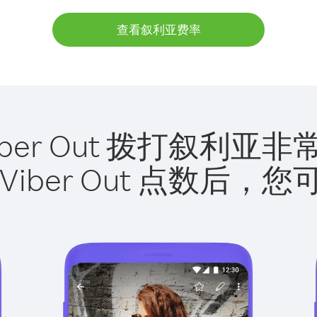
查看叙利亚费率
iber Out 拨打叙利亚
Viber Out 点数后，