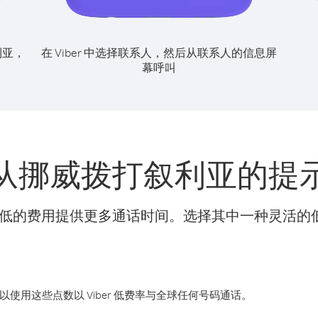
利亚，
在 Viber 中选择联系人，然后从联系人的信息屏
幕呼叫
从挪威拨打叙利亚的提
t 可以更低的费用提供更多通话时间。选择其中一种灵活
您可以使用这些点数以 Viber 低费率与全球任何号码通话。