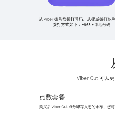
从 Viber 拨号盘拨打号码。
从挪威拨打叙
拨打方式如下：
+
+
963
本地号码
Viber Ou
点数套餐
购买后 Viber Out 点数即存入您的余额。