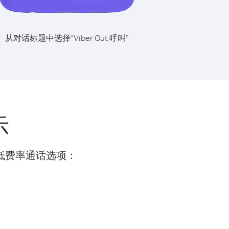
从对话标题中选择“Viber Out 呼叫”
示
的低费率通话选项：