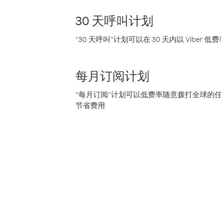
30 天呼叫计划
“30 天呼叫”计划可以在 30 天内以 Vibe
每月订阅计划
“每月订阅”计划可以低费率随意拨打全球的
节省费用