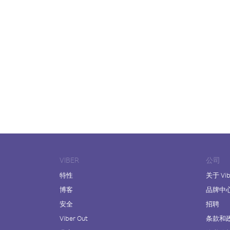
VIBER
公司
特性
关于 Vib
博客
品牌中
安全
招聘
Viber Out
条款和