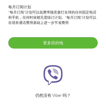
每月订阅计划
“每月订阅”计划可以低费率随意拨打全球的任何固定电话
和手机，任何时候都无需续订计划。“每月订阅”计划可以
在现有通话费用基础上进一步节省费用
更多目的地
仍然没有 Viber 吗？