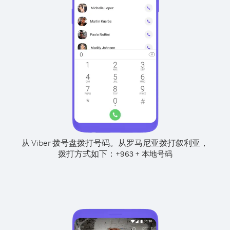
从 Viber 拨号盘拨打号码。
从罗马尼亚拨打叙利亚，
拨打方式如下：
+
+
963
本地号码