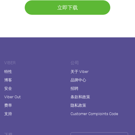
立即下载
VIBER
公司
特性
关于 Viber
博客
品牌中心
安全
招聘
Viber Out
条款和政策
费率
隐私政策
支持
Customer Complaints Code
下载