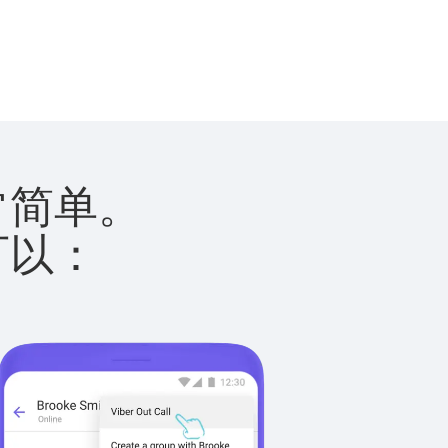
非常简单。
您可以：