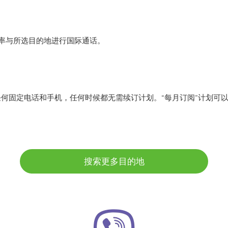
r 低费率与所选目的地进行国际通话。
任何固定电话和手机，任何时候都无需续订计划。“每月订阅”计划可
搜索更多目的地