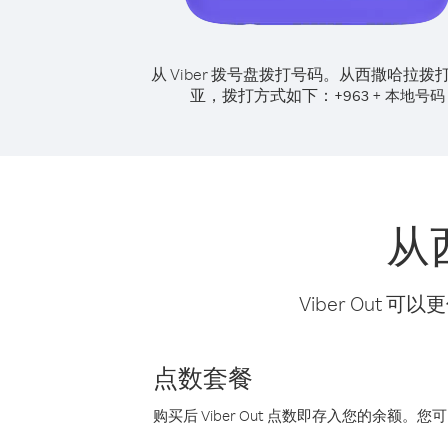
从 Viber 拨号盘拨打号码。
从西撒哈拉拨
亚，拨打方式如下：
+
+
963
本地号码
从
Viber Ou
点数套餐
购买后 Viber Out 点数即存入您的余额。