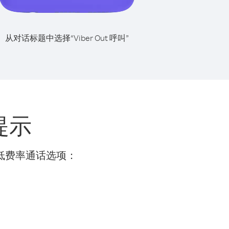
从对话标题中选择“Viber Out 呼叫”
提示
的低费率通话选项：