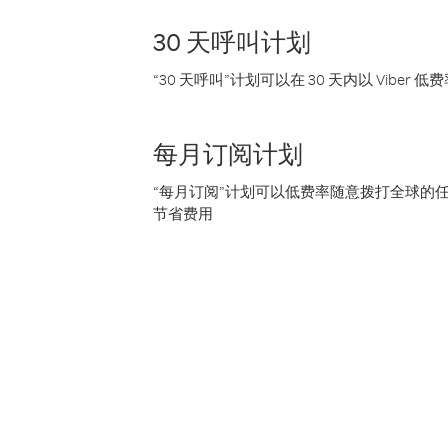
30 天呼叫计划
“30 天呼叫”计划可以在 30 天内以 Vibe
每月订阅计划
“每月订阅”计划可以低费率随意拨打全球的
节省费用