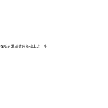
以在现有通话费用基础上进一步