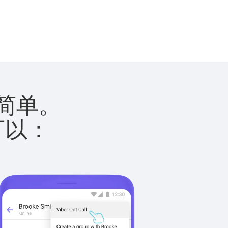
常简单。
您可以：