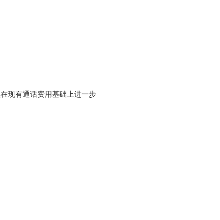
以在现有通话费用基础上进一步