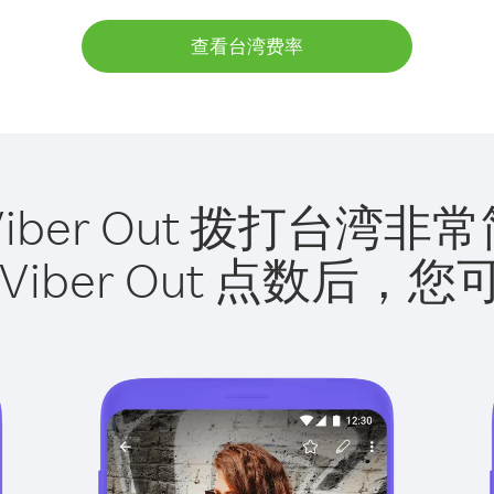
查看台湾费率
Viber Out 拨打台湾非
Viber Out 点数后，