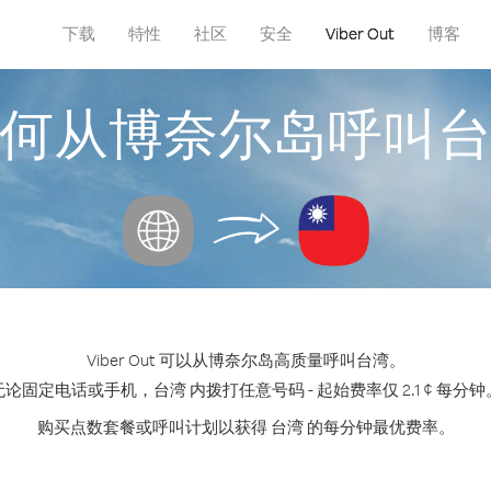
下载
特性
社区
安全
Viber Out
博客
何从博奈尔岛呼叫
Viber Out 可以从博奈尔岛高质量呼叫台湾。
无论固定电话或手机，台湾 内拨打任意号码 - 起始费率仅 2.1 ¢ 每分钟
购买点数套餐或呼叫计划以获得 台湾 的每分钟最优费率。