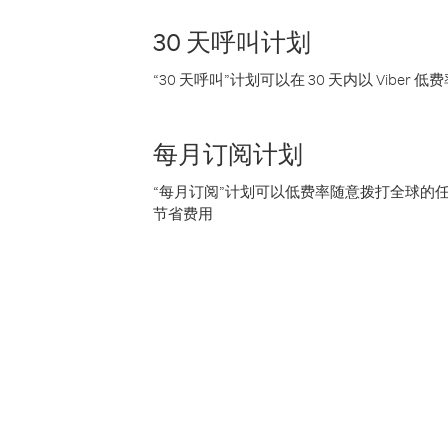
30 天呼叫计划
“30 天呼叫”计划可以在 30 天内以 Vibe
每月订阅计划
“每月订阅”计划可以低费率随意拨打全球的
节省费用