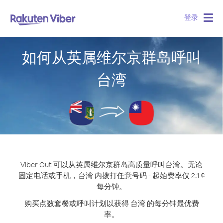
登录
Togg
navig
如何从英属维尔京群岛呼叫
台湾
Viber Out 可以从英属维尔京群岛高质量呼叫台湾。
无论
固定电话或手机，台湾 内拨打任意号码 - 起始费率仅 2.1 ¢
每分钟。
购买点数套餐或呼叫计划以获得 台湾 的每分钟最优费
率。