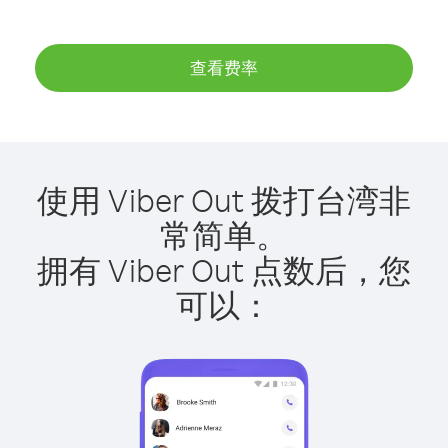
查看费率
使用 Viber Out 拨打台湾非
常简单。
拥有 Viber Out 点数后，您
可以：