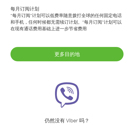
每月订阅计划
“每月订阅”计划可以低费率随意拨打全球的任何固定电话
和手机，任何时候都无需续订计划。“每月订阅”计划可以
在现有通话费用基础上进一步节省费用
更多目的地
仍然没有 Viber 吗？