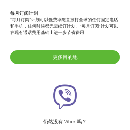
每月订阅计划
“每月订阅”计划可以低费率随意拨打全球的任何固定电话
和手机，任何时候都无需续订计划。“每月订阅”计划可以
在现有通话费用基础上进一步节省费用
更多目的地
仍然没有 Viber 吗？