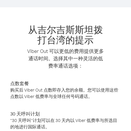
从吉尔吉斯斯坦拨
打台湾的提示
Viber Out 可以更低的费用提供更多
通话时间。选择其中一种灵活的低
费率通话选项：
点数套餐
购买后 Viber Out 点数即存入您的余额。您可以使用这些
点数以 Viber 低费率与全球任何号码通话。
30 天呼叫计划
“30 天呼叫”计划可以在 30 天内以 Viber 低费率与所选目
的地进行国际通话。