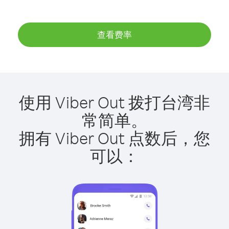
查看费率
使用 Viber Out 拨打台湾非
常简单。
拥有 Viber Out 点数后，您
可以：