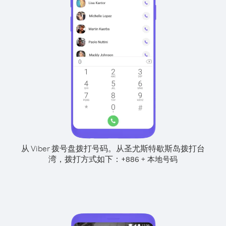
从 Viber 拨号盘拨打号码。
从圣尤斯特歇斯岛拨打台
湾，拨打方式如下：
+
+
886
本地号码