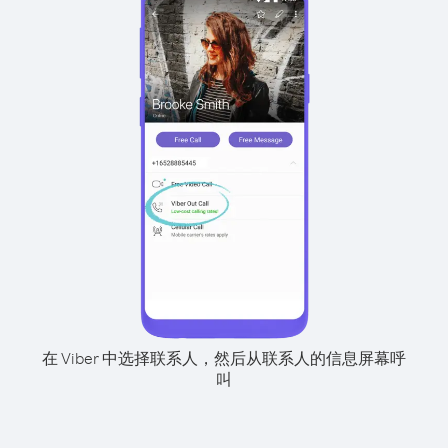
在 Viber 中选择联系人，然后从联系人的信息屏幕呼
叫