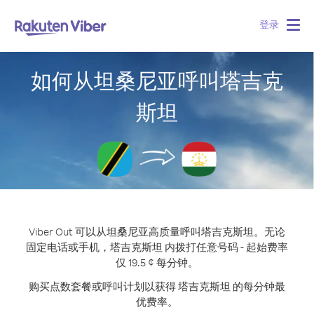
登录
Togg
navig
如何从坦桑尼亚呼叫塔吉克
斯坦
Viber Out 可以从坦桑尼亚高质量呼叫塔吉克斯坦。
无论
固定电话或手机，塔吉克斯坦 内拨打任意号码 - 起始费率
仅 19.5 ¢ 每分钟。
购买点数套餐或呼叫计划以获得 塔吉克斯坦 的每分钟最
优费率。