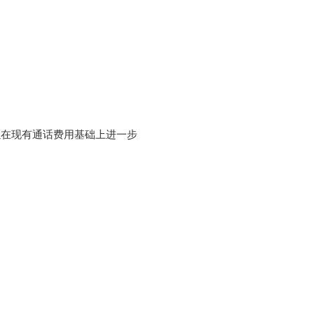
以在现有通话费用基础上进一步