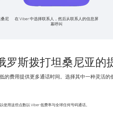
坦桑尼
在 Viber 中选择联系人，然后从联系人的信息屏
幕呼叫
俄罗斯拨打坦桑尼亚的
t 可以更低的费用提供更多通话时间。选择其中一种灵活
您可以使用这些点数以 Viber 低费率与全球任何号码通话。