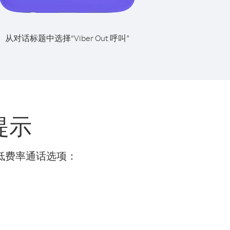
从对话标题中选择“Viber Out 呼叫”
提示
的低费率通话选项：