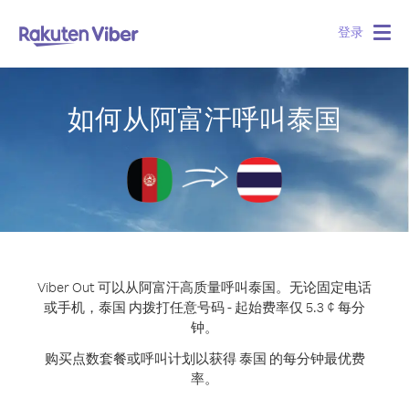
登录
Togg
navig
如何从阿富汗呼叫泰国
Viber Out 可以从阿富汗高质量呼叫泰国。
无论固定电话
或手机，泰国 内拨打任意号码 - 起始费率仅 5.3 ¢ 每分
钟。
购买点数套餐或呼叫计划以获得 泰国 的每分钟最优费
率。