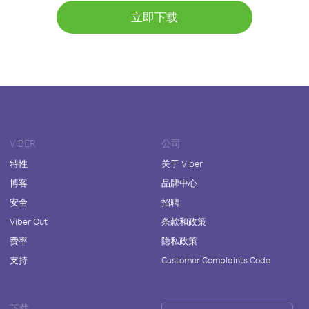
立即下载
VIBER
公司
特性
关于 Viber
博客
品牌中心
安全
招聘
Viber Out
条款和政策
费率
隐私政策
支持
Customer Complaints Code
下载