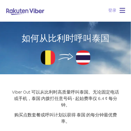
登录
Togg
navig
如何从比利时呼叫泰国
Viber Out 可以从比利时高质量呼叫泰国。
无论固定电话
或手机，泰国 内拨打任意号码 - 起始费率仅 6.4 ¢ 每分
钟。
购买点数套餐或呼叫计划以获得 泰国 的每分钟最优费
率。