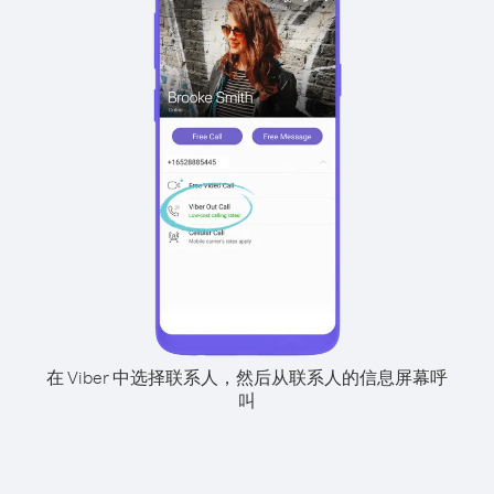
在 Viber 中选择联系人，然后从联系人的信息屏幕呼
叫