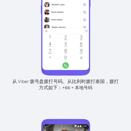
从 Viber 拨号盘拨打号码。
从比利时拨打泰国，拨打
方式如下：
+
+
66
本地号码