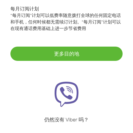
每月订阅计划
“每月订阅”计划可以低费率随意拨打全球的任何固定电话
和手机，任何时候都无需续订计划。“每月订阅”计划可以
在现有通话费用基础上进一步节省费用
更多目的地
仍然没有 Viber 吗？