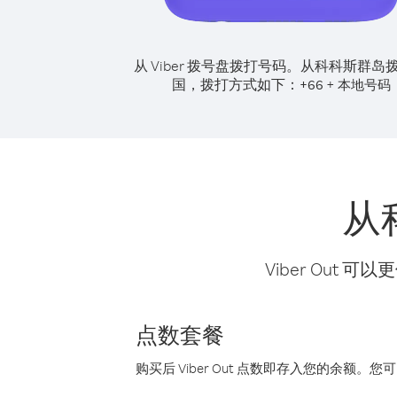
从 Viber 拨号盘拨打号码。
从科科斯群岛
国，拨打方式如下：
+
+
66
本地号码
从
Viber Ou
点数套餐
购买后 Viber Out 点数即存入您的余额。