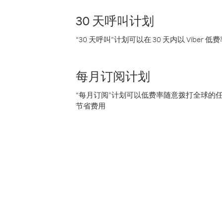
30 天呼叫计划
“30 天呼叫”计划可以在 30 天内以 Vibe
每月订阅计划
“每月订阅”计划可以低费率随意拨打全球的
节省费用