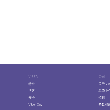
VIBER
公司
特性
关于 Vib
博客
品牌中
安全
招聘
Viber Out
条款和