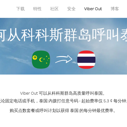
下载
特性
社区
安全
Viber Out
博客
何从科科斯群岛呼叫
Viber Out 可以从科科斯群岛高质量呼叫泰国。
无论固定电话或手机，泰国 内拨打任意号码 - 起始费率仅 5.3 ¢ 每分钟
购买点数套餐或呼叫计划以获得 泰国 的每分钟最优费率。