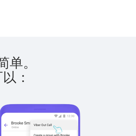
常简单。
您可以：