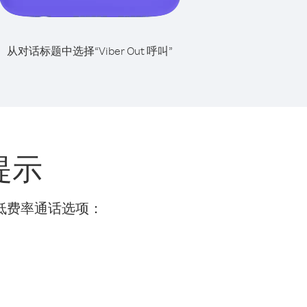
从对话标题中选择“Viber Out 呼叫”
提示
的低费率通话选项：