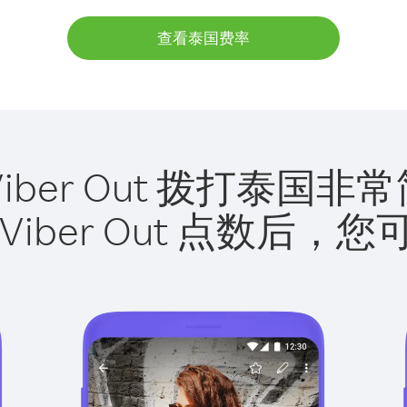
查看泰国费率
Viber Out 拨打泰国非
Viber Out 点数后，