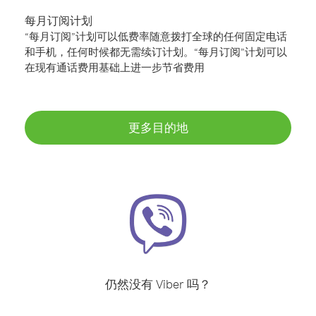
每月订阅计划
“每月订阅”计划可以低费率随意拨打全球的任何固定电话
和手机，任何时候都无需续订计划。“每月订阅”计划可以
在现有通话费用基础上进一步节省费用
更多目的地
仍然没有 Viber 吗？