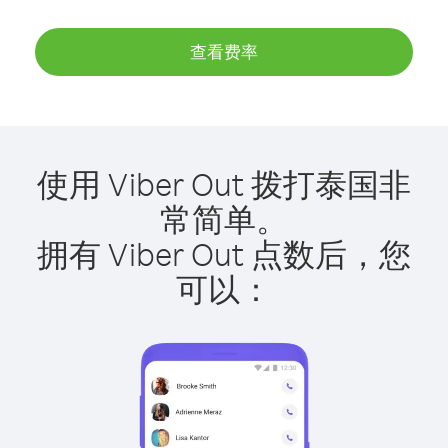
查看费率
使用 Viber Out 拨打泰国非
常简单。
拥有 Viber Out 点数后，您
可以：