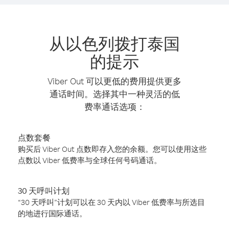
从以色列拨打泰国
的提示
Viber Out 可以更低的费用提供更多
通话时间。选择其中一种灵活的低
费率通话选项：
点数套餐
购买后 Viber Out 点数即存入您的余额。您可以使用这些
点数以 Viber 低费率与全球任何号码通话。
30 天呼叫计划
“30 天呼叫”计划可以在 30 天内以 Viber 低费率与所选目
的地进行国际通话。