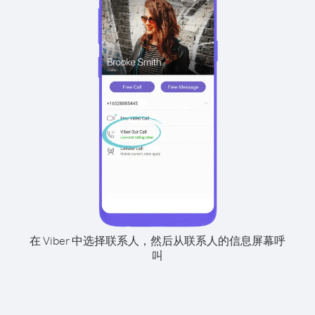
在 Viber 中选择联系人，然后从联系人的信息屏幕呼
叫