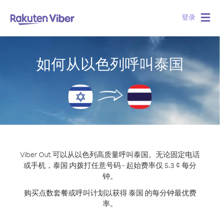
登录
Togg
navig
如何从以色列呼叫泰国
Viber Out 可以从以色列高质量呼叫泰国。
无论固定电话
或手机，泰国 内拨打任意号码 - 起始费率仅 5.3 ¢ 每分
钟。
购买点数套餐或呼叫计划以获得 泰国 的每分钟最优费
率。