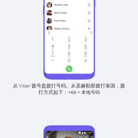
从 Viber 拨号盘拨打号码。
从圣赫勒那拨打泰国，拨
打方式如下：
+
+
66
本地号码