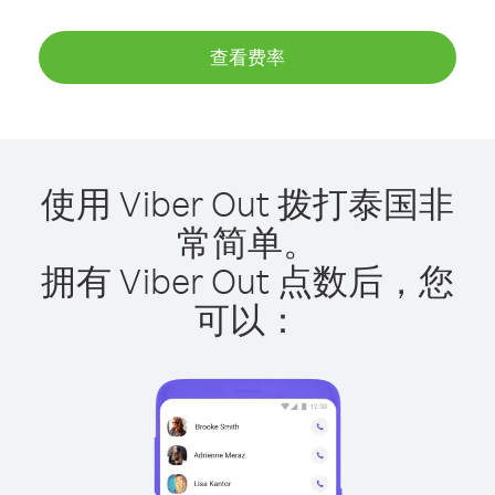
查看费率
使用 Viber Out 拨打泰国非
常简单。
拥有 Viber Out 点数后，您
可以：