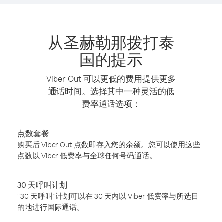
从圣赫勒那拨打泰
国的提示
Viber Out 可以更低的费用提供更多
通话时间。选择其中一种灵活的低
费率通话选项：
点数套餐
购买后 Viber Out 点数即存入您的余额。您可以使用这些
点数以 Viber 低费率与全球任何号码通话。
30 天呼叫计划
“30 天呼叫”计划可以在 30 天内以 Viber 低费率与所选目
的地进行国际通话。