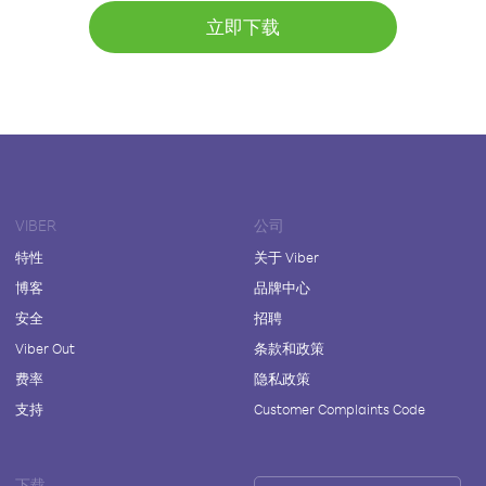
立即下载
VIBER
公司
特性
关于 Viber
博客
品牌中心
安全
招聘
Viber Out
条款和政策
费率
隐私政策
支持
Customer Complaints Code
下载