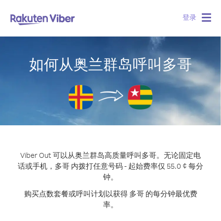
登录
Togg
navig
如何从奥兰群岛呼叫多哥
Viber Out 可以从奥兰群岛高质量呼叫多哥。
无论固定电
话或手机，多哥 内拨打任意号码 - 起始费率仅 55.0 ¢ 每分
钟。
购买点数套餐或呼叫计划以获得 多哥 的每分钟最优费
率。