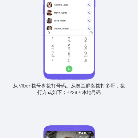
从 Viber 拨号盘拨打号码。
从奥兰群岛拨打多哥，拨
打方式如下：
+
+
228
本地号码