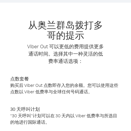
从奥兰群岛拨打多
哥的提示
Viber Out 可以更低的费用提供更多
通话时间。选择其中一种灵活的低
费率通话选项：
点数套餐
购买后 Viber Out 点数即存入您的余额。您可以使用这些
点数以 Viber 低费率与全球任何号码通话。
30 天呼叫计划
“30 天呼叫”计划可以在 30 天内以 Viber 低费率与所选目
的地进行国际通话。