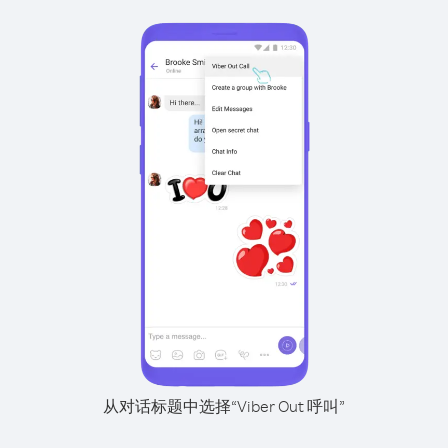
从对话标题中选择“Viber Out 呼叫”