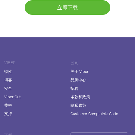
立即下载
VIBER
公司
特性
关于 Viber
博客
品牌中心
安全
招聘
Viber Out
条款和政策
费率
隐私政策
支持
Customer Complaints Code
下载