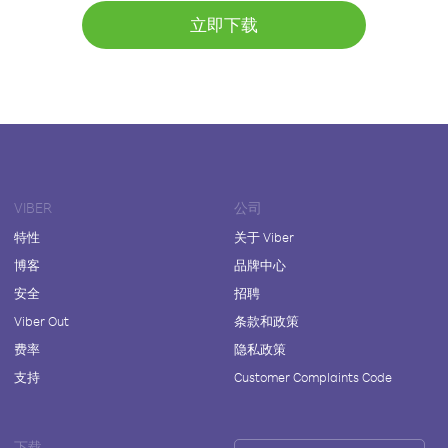
立即下载
VIBER
公司
特性
关于 Viber
博客
品牌中心
安全
招聘
Viber Out
条款和政策
费率
隐私政策
支持
Customer Complaints Code
下载