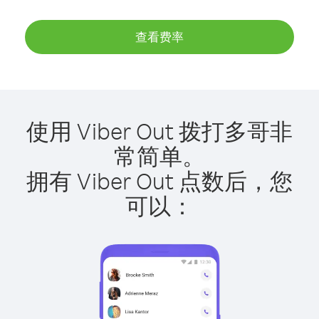
查看费率
使用 Viber Out 拨打多哥非
常简单。
拥有 Viber Out 点数后，您
可以：