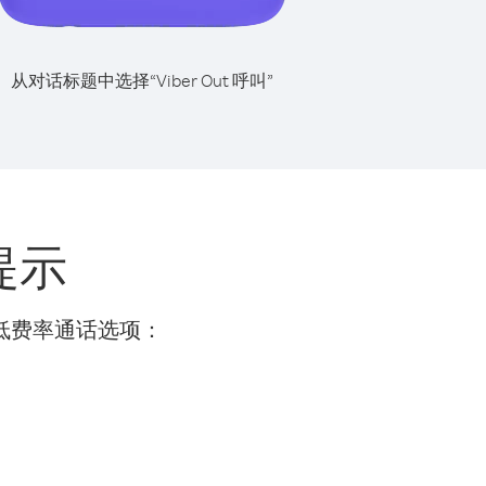
从对话标题中选择“Viber Out 呼叫”
提示
的低费率通话选项：