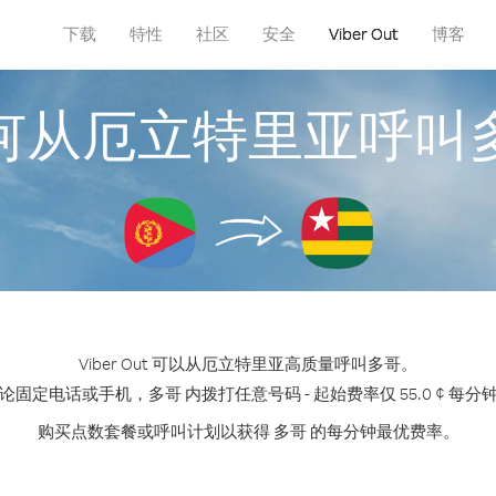
下载
特性
社区
安全
Viber Out
博客
何从厄立特里亚呼叫
Viber Out 可以从厄立特里亚高质量呼叫多哥。
论固定电话或手机，多哥 内拨打任意号码 - 起始费率仅 55.0 ¢ 每分
购买点数套餐或呼叫计划以获得 多哥 的每分钟最优费率。