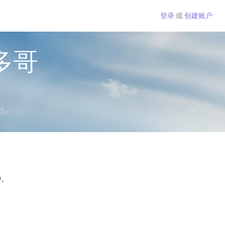
登录
或
创建账户
多哥
钟。