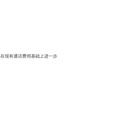
以在现有通话费用基础上进一步