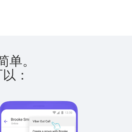
常简单。
您可以：