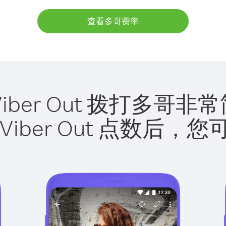
查看多哥费率
Viber Out 拨打多哥非
Viber Out 点数后，