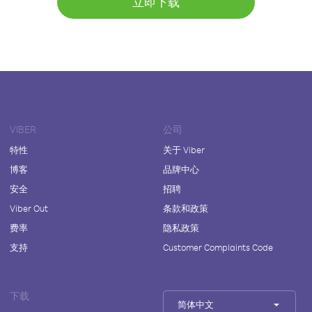
立即下载
VIBER
公司
特性
关于 Viber
博客
品牌中心
安全
招聘
Viber Out
条款和政策
费率
隐私政策
支持
Customer Complaints Code
下载
简体中文