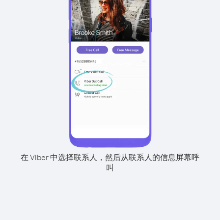
在 Viber 中选择联系人，然后从联系人的信息屏幕呼
叫