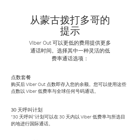
从蒙古拨打多哥的
提示
Viber Out 可以更低的费用提供更多
通话时间。选择其中一种灵活的低
费率通话选项：
点数套餐
购买后 Viber Out 点数即存入您的余额。您可以使用这些
点数以 Viber 低费率与全球任何号码通话。
30 天呼叫计划
“30 天呼叫”计划可以在 30 天内以 Viber 低费率与所选目
的地进行国际通话。