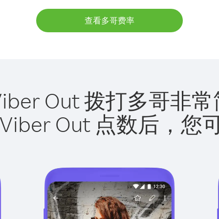
查看多哥费率
Viber Out 拨打多哥非
Viber Out 点数后，