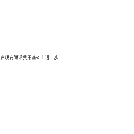
以在现有通话费用基础上进一步