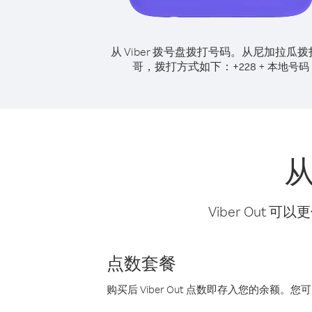
从 Viber 拨号盘拨打号码。
从尼加拉瓜拨
哥，拨打方式如下：
+
+
228
本地号码
Viber Ou
点数套餐
购买后 Viber Out 点数即存入您的余额。