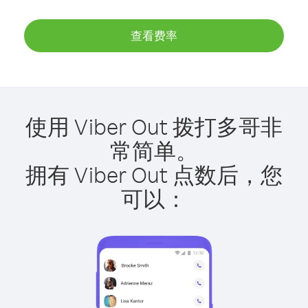
查看费率
使用 Viber Out 拨打多哥非
常简单。
拥有 Viber Out 点数后，您
可以：