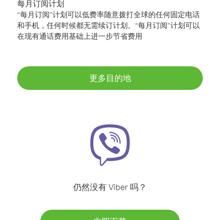
每月订阅计划
“每月订阅”计划可以低费率随意拨打全球的任何固定电话
和手机，任何时候都无需续订计划。“每月订阅”计划可以
在现有通话费用基础上进一步节省费用
更多目的地
仍然没有 Viber 吗？