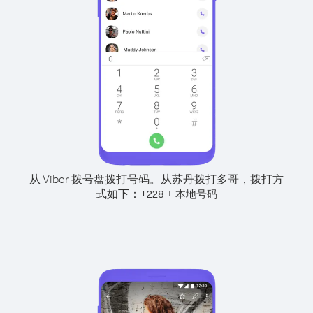
从 Viber 拨号盘拨打号码。
从苏丹拨打多哥，拨打方
式如下：
+
+
228
本地号码