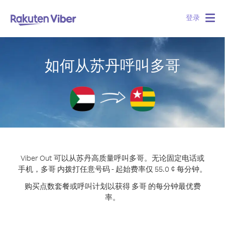
登录
Togg
navig
如何从苏丹呼叫多哥
Viber Out 可以从苏丹高质量呼叫多哥。
无论固定电话或
手机，多哥 内拨打任意号码 - 起始费率仅 55.0 ¢ 每分钟。
购买点数套餐或呼叫计划以获得 多哥 的每分钟最优费
率。