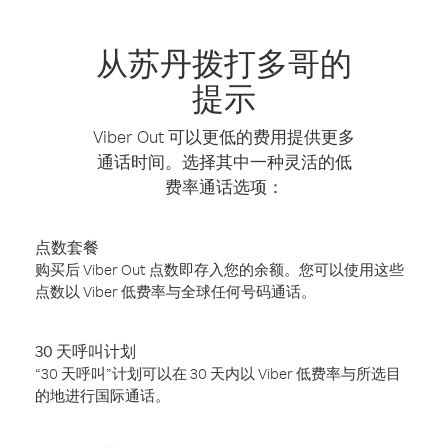
从苏丹拨打多哥的
提示
Viber Out 可以更低的费用提供更多
通话时间。选择其中一种灵活的低
费率通话选项：
点数套餐
购买后 Viber Out 点数即存入您的余额。您可以使用这些
点数以 Viber 低费率与全球任何号码通话。
30 天呼叫计划
“30 天呼叫”计划可以在 30 天内以 Viber 低费率与所选目
的地进行国际通话。