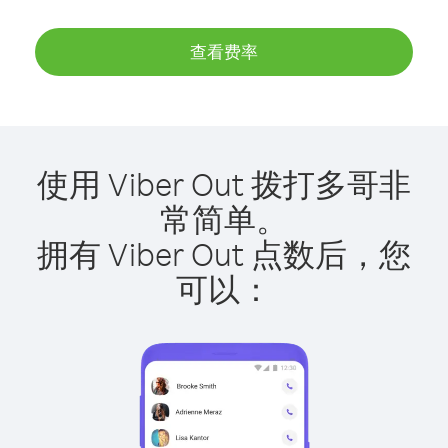
查看费率
使用 Viber Out 拨打多哥非
常简单。
拥有 Viber Out 点数后，您
可以：