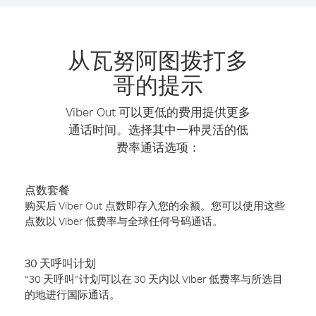
从瓦努阿图拨打多
哥的提示
Viber Out 可以更低的费用提供更多
通话时间。选择其中一种灵活的低
费率通话选项：
点数套餐
购买后 Viber Out 点数即存入您的余额。您可以使用这些
点数以 Viber 低费率与全球任何号码通话。
30 天呼叫计划
“30 天呼叫”计划可以在 30 天内以 Viber 低费率与所选目
的地进行国际通话。