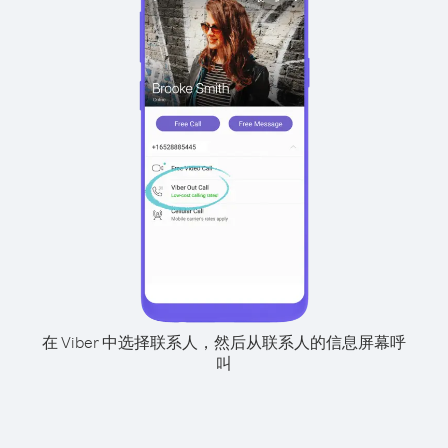
在 Viber 中选择联系人，然后从联系人的信息屏幕呼
叫