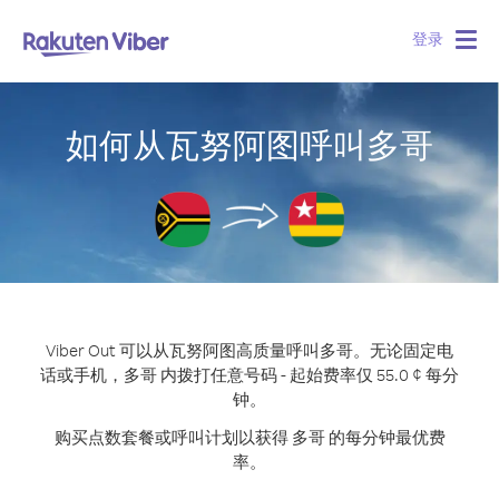
登录
Togg
navig
如何从瓦努阿图呼叫多哥
Viber Out 可以从瓦努阿图高质量呼叫多哥。
无论固定电
话或手机，多哥 内拨打任意号码 - 起始费率仅 55.0 ¢ 每分
钟。
购买点数套餐或呼叫计划以获得 多哥 的每分钟最优费
率。